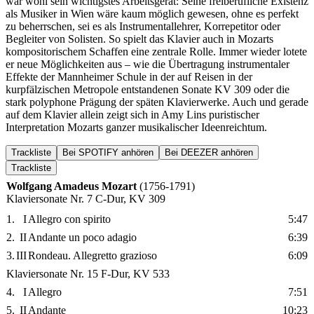
war wohl sein wichtigstes Arbeitsgerät: Seine freiberufliche Existenz
als Musiker in Wien wäre kaum möglich gewesen, ohne es perfekt
zu beherrschen, sei es als Instrumentallehrer, Korrepetitor oder
Begleiter von Solisten. So spielt das Klavier auch in Mozarts
kompositorischem Schaffen eine zentrale Rolle. Immer wieder lotete
er neue Möglichkeiten aus – wie die Übertragung instrumentaler
Effekte der Mannheimer Schule in der auf Reisen in der
kurpfälzischen Metropole entstandenen Sonate KV 309 oder die
stark polyphone Prägung der späten Klavierwerke. Auch und gerade
auf dem Klavier allein zeigt sich in Amy Lins puristischer
Interpretation Mozarts ganzer musikalischer Ideenreichtum.
Trackliste
Bei SPOTIFY anhören
Bei DEEZER anhören
Trackliste
Wolfgang Amadeus Mozart
(1756-1791)
Klaviersonate Nr. 7 C-Dur, KV 309
1.
I
Allegro con spirito
5:47
2.
II
Andante un poco adagio
6:39
3.
III
Rondeau. Allegretto grazioso
6:09
Klaviersonate Nr. 15 F-Dur, KV 533
4.
I
Allegro
7:51
5.
II
Andante
10:23