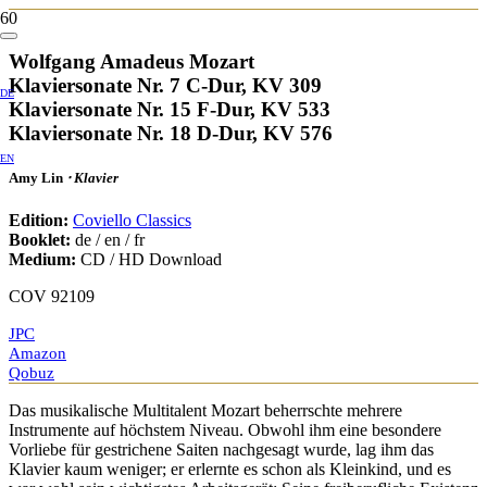
Wolfgang Amadeus Mozart
Klaviersonate Nr. 7 C-Dur, KV 309
DE
Klaviersonate Nr. 15 F-Dur, KV 533
Klaviersonate Nr. 18 D-Dur, KV 576
EN
Amy Lin
⋅ Klavier
Edition:
Coviello Classics
Booklet:
de / en / fr
Medium:
CD / HD Download
COV 92109
JPC
Amazon
Qobuz
Das musikalische Multitalent Mozart beherrschte mehrere
Instrumente auf höchstem Niveau. Obwohl ihm eine besondere
Vorliebe für gestrichene Saiten nachgesagt wurde, lag ihm das
Klavier kaum weniger; er erlernte es schon als Kleinkind, und es