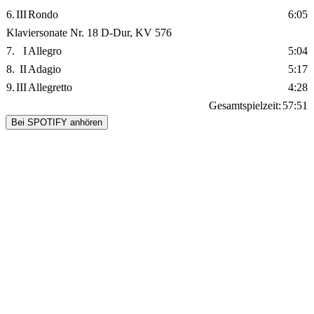
6.
III
Rondo
6:05
Klaviersonate Nr. 18 D-Dur, KV 576
7.
I
Allegro
5:04
8.
II
Adagio
5:17
9.
III
Allegretto
4:28
Gesamtspielzeit:
57:51
Bei SPOTIFY anhören