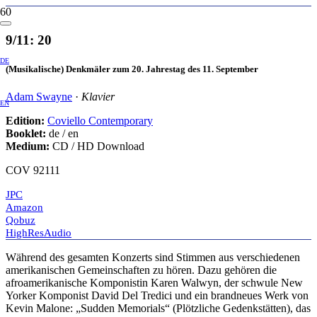
9/11: 20
DE
(Musikalische) Denkmäler zum 20. Jahrestag des 11. September
Adam Swayne
·
Klavier
EN
Edition:
Coviello Contemporary
Booklet:
de / en
Medium:
CD / HD Download
COV 92111
JPC
Amazon
Qobuz
HighResAudio
Während des gesamten Konzerts sind Stimmen aus verschiedenen
amerikanischen Gemeinschaften zu hören. Dazu gehören die
afroamerikanische Komponistin Karen Walwyn, der schwule New
Yorker Komponist David Del Tredici und ein brandneues Werk von
Kevin Malone: „Sudden Memorials“ (Plötzliche Gedenkstätten), das