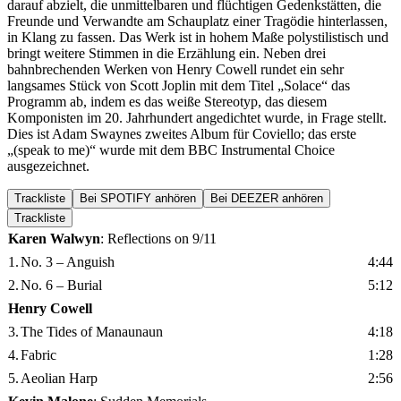
darauf abzielt, die unmittelbaren und flüchtigen Gedenkstätten, die
Freunde und Verwandte am Schauplatz einer Tragödie hinterlassen,
in Klang zu fassen. Das Werk ist in hohem Maße polystilistisch und
bringt weitere Stimmen in die Erzählung ein. Neben drei
bahnbrechenden Werken von Henry Cowell rundet ein sehr
langsames Stück von Scott Joplin mit dem Titel „Solace“ das
Programm ab, indem es das weiße Stereotyp, das diesem
Komponisten im 20. Jahrhundert angedichtet wurde, in Frage stellt.
Dies ist Adam Swaynes zweites Album für Coviello; das erste
„(speak to me)“ wurde mit dem BBC Instrumental Choice
ausgezeichnet.
Trackliste
Bei SPOTIFY anhören
Bei DEEZER anhören
Trackliste
Karen Walwyn
: Reflections on 9/11
1.
No. 3 – Anguish
4:44
2.
No. 6 – Burial
5:12
Henry Cowell
3.
The Tides of Manaunaun
4:18
4.
Fabric
1:28
5.
Aeolian Harp
2:56