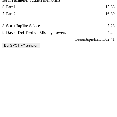
Kevin Malone
: Sudden Memorials
6.
Part 1
15:33
7.
Part 2
16:39
8.
Scott Joplin
: Solace
7:23
9.
David Del Tredici
: Missing Towers
4:24
Gesamtspielzeit:
1:02:41
Bei SPOTIFY anhören