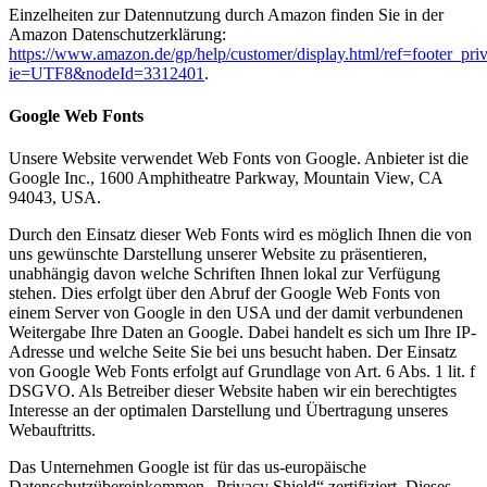
Einzelheiten zur Datennutzung durch Amazon finden Sie in der
Amazon Datenschutzerklärung:
https://www.amazon.de/gp/help/customer/display.html/ref=footer_pri
ie=UTF8&nodeId=3312401
.
Google Web Fonts
Unsere Website verwendet Web Fonts von Google. Anbieter ist die
Google Inc., 1600 Amphitheatre Parkway, Mountain View, CA
94043, USA.
Durch den Einsatz dieser Web Fonts wird es möglich Ihnen die von
uns gewünschte Darstellung unserer Website zu präsentieren,
unabhängig davon welche Schriften Ihnen lokal zur Verfügung
stehen. Dies erfolgt über den Abruf der Google Web Fonts von
einem Server von Google in den USA und der damit verbundenen
Weitergabe Ihre Daten an Google. Dabei handelt es sich um Ihre IP-
Adresse und welche Seite Sie bei uns besucht haben. Der Einsatz
von Google Web Fonts erfolgt auf Grundlage von Art. 6 Abs. 1 lit. f
DSGVO. Als Betreiber dieser Website haben wir ein berechtigtes
Interesse an der optimalen Darstellung und Übertragung unseres
Webauftritts.
Das Unternehmen Google ist für das us-europäische
Datenschutzübereinkommen „Privacy Shield“ zertifiziert. Dieses