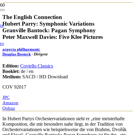
The English Connection
Hubert Parry: Symphonic Variations
DE
Granville Bantock: Pagan Symphony
Peter Maxwell Davies: Five Klee Pictures
EN
argovia philharmonic
Douglas Bostock
·
Dirigent
Edition:
Coviello Classics
Booklet:
de / en
Medium:
SACD / HD Download
COV 92017
JPC
Amazon
Qobuz
In Hubert Parrys Orchestervariationen sieht er „eine meisterhafte
Komposition, die mir besonders nahe liegt, in der Tradition von
Orchestervariationen wie beispielsweise die von Brahms, Dvořák
und Elgar“, Granville Bantocks Pagan Symphony ist für ihn „ein