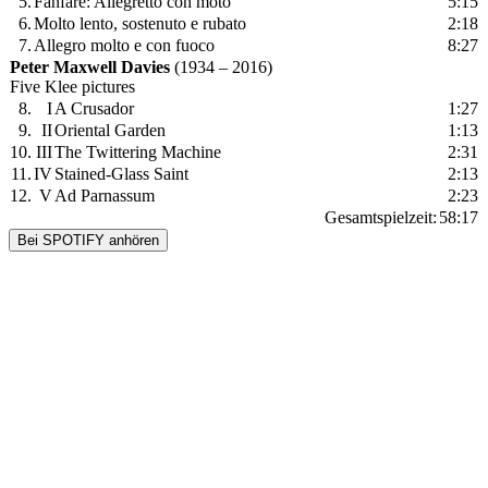
5.
Fanfare: Allegretto con moto
5:15
6.
Molto lento, sostenuto e rubato
2:18
7.
Allegro molto e con fuoco
8:27
Peter Maxwell Davies
(1934 – 2016)
Five Klee pictures
8.
I
A Crusador
1:27
9.
II
Oriental Garden
1:13
10.
III
The Twittering Machine
2:31
11.
IV
Stained-Glass Saint
2:13
12.
V
Ad Parnassum
2:23
Gesamtspielzeit:
58:17
Bei SPOTIFY anhören