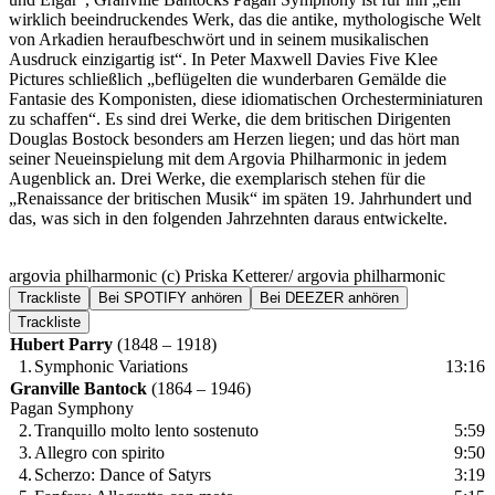
wirklich beeindruckendes Werk, das die antike, mythologische Welt
von Arkadien heraufbeschwört und in seinem musikalischen
Ausdruck einzigartig ist“. In Peter Maxwell Davies Five Klee
Pictures schließlich „beflügelten die wunderbaren Gemälde die
Fantasie des Komponisten, diese idiomatischen Orchesterminiaturen
zu schaffen“. Es sind drei Werke, die dem britischen Dirigenten
Douglas Bostock besonders am Herzen liegen; und das hört man
seiner Neueinspielung mit dem Argovia Philharmonic in jedem
Augenblick an. Drei Werke, die exemplarisch stehen für die
„Renaissance der britischen Musik“ im späten 19. Jahrhundert und
das, was sich in den folgenden Jahrzehnten daraus entwickelte.
argovia philharmonic (c) Priska Ketterer/ argovia philharmonic
Trackliste
Bei SPOTIFY anhören
Bei DEEZER anhören
Trackliste
Hubert Parry
(1848 – 1918)
1.
Symphonic Variations
13:16
Granville Bantock
(1864 – 1946)
Pagan Symphony
2.
Tranquillo molto lento sostenuto
5:59
3.
Allegro con spirito
9:50
4.
Scherzo: Dance of Satyrs
3:19