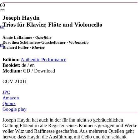
Joseph Haydn
Trios für Klavier, Flöte und Violoncello
DE
Annie Laflamme ⋅
Querflöte
Dorothea Schönwiese-Guschelbauer ·
Violoncello
EN
Richard Fuller ·
Klavier
Edition:
Authentic Performance
Booklet:
de / en
Medium:
CD / Download
COV 21011
JPC
Amazon
Qobuz
Google play
Joseph Haydn hat auch in der für ihn nicht so gebräuchlichen
Gattung Flötentrio alle Register seines Könnens gezogen und Werke
voller Witz und Raffinesse geschaffen. Aus mehreren Quellen geht
hervor, dass Haydn die Ausführung mit Cello und dem schlank