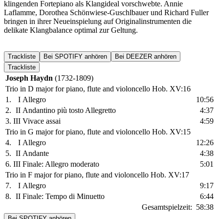
klingenden Fortepiano als Klangideal vorschwebte. Annie
Laflamme, Dorothea Schönwiese-Guschlbauer und Richard Fuller
bringen in ihrer Neueinspielung auf Originalinstrumenten die
delikate Klangbalance optimal zur Geltung.
Trackliste
Bei SPOTIFY anhören
Bei DEEZER anhören
Trackliste
Joseph Haydn
(1732-1809)
Trio in D major for piano, flute and violoncello Hob. XV:16
1.
I
Allegro
10:56
2.
II
Andantino più tosto Allegretto
4:37
3.
III
Vivace assai
4:59
Trio in G major for piano, flute and violoncello Hob. XV:15
4.
I
Allegro
12:26
5.
II
Andante
4:38
6.
III
Finale: Allegro moderato
5:01
Trio in F major for piano, flute and violoncello Hob. XV:17
7.
I
Allegro
9:17
8.
II
Finale: Tempo di Minuetto
6:44
Gesamtspielzeit:
58:38
Bei SPOTIFY anhören