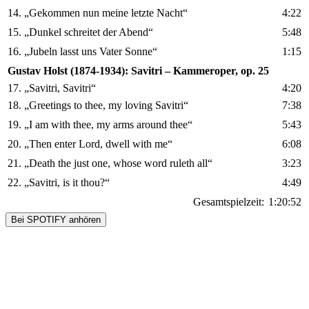
14.
„Gekommen nun meine letzte Nacht“
4:22
15.
„Dunkel schreitet der Abend“
5:48
16.
„Jubeln lasst uns Vater Sonne“
1:15
Gustav Holst (1874-1934): Savitri – Kammeroper, op. 25
17.
„Savitri, Savitri“
4:20
18.
„Greetings to thee, my loving Savitri“
7:38
19.
„I am with thee, my arms around thee“
5:43
20.
„Then enter Lord, dwell with me“
6:08
21.
„Death the just one, whose word ruleth all“
3:23
22.
„Savitri, is it thou?“
4:49
Gesamtspielzeit:
1:20:52
Bei SPOTIFY anhören