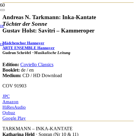
Andreas N. Tarkmann: Inka-Kantate
Töchter der Sonne
DE
Gustav Holst: Savitri – Kammeroper
Mädchenchor Hannover
EN
ARTE ENSEMBLE Hannover
Gudrun Schröfel
⋅ Musikalische Leitung
Edition:
Coviello Classics
Booklet:
de / en
Medium:
CD / HD Download
COV 91903
JPC
Amazon
HiResAudio
Qobuz
Google Play
TARKMANN – INKA-KANTATE
Katharina Held
⋅ Sopran (Nr 10 & 11)