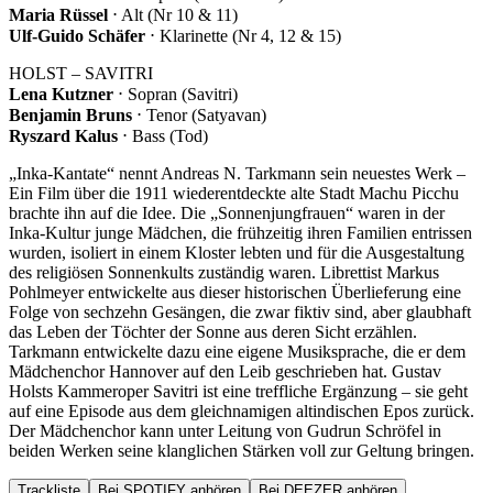
Maria Rüssel
⋅ Alt (Nr 10 & 11)
Ulf-Guido Schäfer
⋅ Klarinette (Nr 4, 12 & 15)
HOLST – SAVITRI
Lena Kutzner
⋅ Sopran (Savitri)
Benjamin Bruns
⋅ Tenor (Satyavan)
Ryszard Kalus
⋅ Bass (Tod)
„Inka-Kantate“ nennt Andreas N. Tarkmann sein neuestes Werk –
Ein Film über die 1911 wiederentdeckte alte Stadt Machu Picchu
brachte ihn auf die Idee. Die „Sonnenjungfrauen“ waren in der
Inka-Kultur junge Mädchen, die frühzeitig ihren Familien entrissen
wurden, isoliert in einem Kloster lebten und für die Ausgestaltung
des religiösen Sonnenkults zuständig waren. Librettist Markus
Pohlmeyer entwickelte aus dieser historischen Überlieferung eine
Folge von sechzehn Gesängen, die zwar fiktiv sind, aber glaubhaft
das Leben der Töchter der Sonne aus deren Sicht erzählen.
Tarkmann entwickelte dazu eine eigene Musiksprache, die er dem
Mädchenchor Hannover auf den Leib geschrieben hat. Gustav
Holsts Kammeroper Savitri ist eine treffliche Ergänzung – sie geht
auf eine Episode aus dem gleichnamigen altindischen Epos zurück.
Der Mädchenchor kann unter Leitung von Gudrun Schröfel in
beiden Werken seine klanglichen Stärken voll zur Geltung bringen.
Trackliste
Bei SPOTIFY anhören
Bei DEEZER anhören