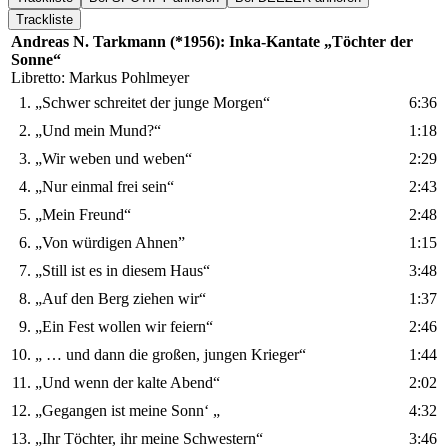
Trackliste
Andreas N. Tarkmann (*1956): Inka-Kantate „Töchter der
Sonne“
Libretto: Markus Pohlmeyer
1.
„Schwer schreitet der junge Morgen“
6:36
2.
„Und mein Mund?“
1:18
3.
„Wir weben und weben“
2:29
4.
„Nur einmal frei sein“
2:43
5.
„Mein Freund“
2:48
6.
„Von würdigen Ahnen”
1:15
7.
„Still ist es in diesem Haus“
3:48
8.
„Auf den Berg ziehen wir“
1:37
9.
„Ein Fest wollen wir feiern“
2:46
10.
„ … und dann die großen, jungen Krieger“
1:44
11.
„Und wenn der kalte Abend“
2:02
12.
„Gegangen ist meine Sonn‘ „
4:32
13.
„Ihr Töchter, ihr meine Schwestern“
3:46