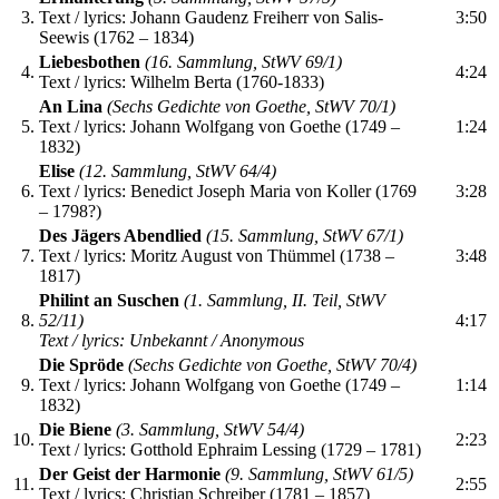
3.
Text / lyrics: Johann Gaudenz Freiherr von Salis-
3:50
Seewis (1762 – 1834)
Liebesbothen
(16. Sammlung, StWV 69/1)
4.
4:24
Text / lyrics: Wilhelm Berta (1760-1833)
An Lina
(Sechs Gedichte von Goethe, StWV 70/1)
5.
Text / lyrics: Johann Wolfgang von Goethe (1749 –
1:24
1832)
Elise
(12. Sammlung, StWV 64/4)
6.
Text / lyrics: Benedict Joseph Maria von Koller (1769
3:28
– 1798?)
Des Jägers Abendlied
(15. Sammlung, StWV 67/1)
7.
Text / lyrics: Moritz August von Thümmel (1738 –
3:48
1817)
Philint an Suschen
(1. Sammlung, II. Teil, StWV
8.
52/11)
4:17
Text / lyrics: Unbekannt / Anonymous
Die Spröde
(Sechs Gedichte von Goethe, StWV 70/4)
9.
Text / lyrics: Johann Wolfgang von Goethe (1749 –
1:14
1832)
Die Biene
(3. Sammlung, StWV 54/4)
10.
2:23
Text / lyrics: Gotthold Ephraim Lessing (1729 – 1781)
Der Geist der Harmonie
(9. Sammlung, StWV 61/5)
11.
2:55
Text / lyrics: Christian Schreiber (1781 – 1857)