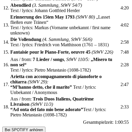
Abendlied
(3. Sammlung, StWV 54/7)
12.
4:20
Text / lyrics: Johann Gottfried Herder
Erinnerung des 15ten May 1793
(StWV 80)
„Lasset
fließen eure Tränen“
13.
4:02
Text / lyrics: Markus (Vorname unbekannt / first name
unknown)
Die Vollendung
(4. Sammlung, StWV 56/6)
14.
2:58
Text / lyrics: Friedrich von Matthisson (1761 – 1831)
15.
Fantaisie pour le Piano-Forte, oeuvre 45
(StWV 226)
7:48
Aus / from:
7 Lieder / songs
,
StWV 110/5:
„Misero tu
16.
non sei“
2:28
Text / lyrics: Pietro Metastasio (1698-1782)
Arietta con accompagnamento di pianoforte o
chitarra
(StWV 29):
17.
2:47
“M’hanno detto, che il marito”
Text / lyrics:
Unbekannt / Anonymous
Aus / from:
Trois Duos Italiens, Quatrième
Livraison
(StWV 11/3)
18.
2:33
“Ad onta del fato mio bene adorato”
Text / lyrics:
Pietro Metastasio (1698-1782)
Gesamtspielzeit:
1:00:55
Bei SPOTIFY anhören