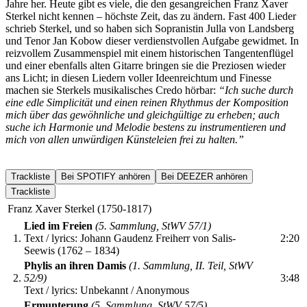
Jahre her. Heute gibt es viele, die den gesangreichen Franz Xaver
Sterkel nicht kennen – höchste Zeit, das zu ändern. Fast 400 Lieder
schrieb Sterkel, und so haben sich Sopranistin Julla von Landsberg
und Tenor Jan Kobow dieser verdienstvollen Aufgabe gewidmet. In
reizvollem Zusammenspiel mit einem historischen Tangentenflügel
und einer ebenfalls alten Gitarre bringen sie die Preziosen wieder
ans Licht; in diesen Liedern voller Ideenreichtum und Finesse
machen sie Sterkels musikalisches Credo hörbar:
“Ich suche durch
eine edle Simplicität und einen reinen Rhythmus der Komposition
mich über das gewöhnliche und gleichgültige zu erheben; auch
suche ich Harmonie und Melodie bestens zu instrumentieren und
mich von allen unwürdigen Künsteleien frei zu halten.”
Trackliste
Bei SPOTIFY anhören
Bei DEEZER anhören
Trackliste
Franz Xaver Sterkel (1750-1817)
Lied im Freien
(5. Sammlung, StWV 57/1)
1.
Text / lyrics: Johann Gaudenz Freiherr von Salis-
2:20
Seewis (1762 – 1834)
Phylis an ihren Damis
(1. Sammlung, II. Teil, StWV
2.
52/9)
3:48
Text / lyrics: Unbekannt / Anonymous
Ermunterung
(5. Sammlung, StWV 57/5)