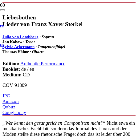
Liebesbothen
Lieder von Franz Xaver Sterkel
DE
Julla von Landsberg
⋅
Sopran
Jan Kobow ⋅
Tenor
EN
Sylvia Ackermann
⋅
Tangentenflügel
Thomas Höhne ⋅
Gitarre
Edition:
Authentic Performance
Booklet:
de / en
Medium:
CD
COV 91809
JPC
Amazon
Qobuz
Google play
„Wer kennt den gesangreichen Componisten nicht?“
Nicht etwa ein
musikalisches Fachblatt, sondern das Journal des Luxus und der
Moden stellte diese rhetorische Frage; doch das ist leider über 200