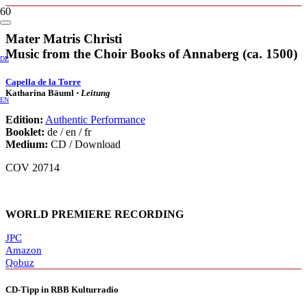
Mater Matris Christi
Music from the Choir Books of Annaberg (ca. 1500)
DE
Capella de la Torre
Katharina Bäuml ⋅
Leitung
EN
Edition:
Authentic Performance
Booklet:
de / en / fr
Medium:
CD / Download
COV 20714
WORLD PREMIERE RECORDING
JPC
Amazon
Qobuz
CD-Tipp in RBB Kulturradio