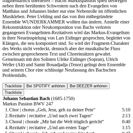
fragmentarisch überliefert – Bachs Markuspassion spielt deswegen
neben ihren berühmten Schwestern nach den Evangelien von
Matthäus und Johannes bisher nur eine Nebenrolle im öffentlichen
Musikleben. Peter Uehling und das von ihm mitbegründete
Ensemble WUNDERKAMMER wollten das ändern. Anstelle einer
Rekonstruktion oder Neukomposition von Bachs verloren
gegangenen Evangelisten-Rezitativen wird das Markus-Evangelium
in ihrer Neueinspielung von Lars Eidinger gesprochen, begleitet von
Klängen, die neu komponiert sind. So wird der Fragment-Charakter
des Werks nicht verdeckt, dennoch aber der musikalische Fluss
zwischen gesprochenem Text und Choreinsätzen gewahrt.
Gemeinsam mit den Solisten Ulrike Eidinger (Sopran), Ulrich
Weller (Alt) und Samir Bouadjadja (Tenor) gelingt dem Ensemble
und seinem Chor eine schlüssige Neufassung des Bachschen
Problemfalls.
Trackliste
Bei SPOTIFY anhören
Bei DEEZER anhören
Trackliste
Johann Sebastian Bach
(1685-1750)
Markus Passion BWV 247
1.
Chor | chorus „Geh, Jesu, geh zu deiner Pein“
5:10
2.
Rezitativ | recitative „Und nach zwei Tagen“
2:13
3.
Choral | chorale „Mir hat die Welt trüglich gericht“
0:40
4.
Rezitativ | recitative „Und am ersten Tage“
1:15