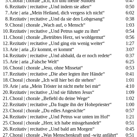
5.
Choral | chorale „Ich, ich und meine Sünden“
0:47
6.
Rezitativ | recitative „Und indem sie aßen“
0:50
7.
Arie | aria „Mein Heiland, dich vergess ich nicht“
6:02
8.
Rezitativ | recitative „Und da sie den Lobgesang“
0:38
9.
Choral | chorale „Wach auf, o Mensch“
1:03
10.
Rezitativ | recitative „Und Petrus sagte zu ihm“
0:54
11.
Choral | chorale „Betrübtes Herz, sei wohlgemut“
0:56
12.
Rezitativ | recitative „Und ging ein wenig weiter“
1:27
13.
Arie | aria „Er kommt, er kommt“
3:07
14.
Rezitativ | recitative „Und alsbald, da er noch redete“
0:37
15.
Arie | aria „Falsche Welt“
6:25
16.
Choral | chorale „Jesu, ohne Missetat“
0:53
17.
Rezitativ | recitative „Die aber legten ihre Hände“
0:41
18.
Choral | chorale „Ich will hier bei dir stehen“
1:01
19.
Arie | aria „Mein Tröster ist nicht mehr bei mir“
4:10
20.
Rezitativ | recitative „Und sie führten Jesus“
1:09
21.
Choral | chorale „Befiehl du deine Wege“
1:02
22.
Rezitativ | recitative „Da fragte ihn der Hohepriester“
1:00
23.
Choral | chorale „Du edles Angesichte“
0:57
24.
Rezitativ | recitative „Und Petrus war unten im Hof“
1:21
25.
Choral | chorale „Herr, ich habe missgehandelt“
0:51
26.
Rezitativ | recitative „Und bald am Morgen“
0:45
27.
Choral | chorale „Was Menschenkraft und -witz anfährt“
0:51