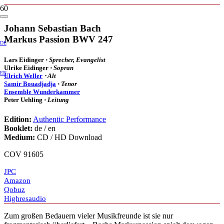
Johann Sebastian Bach
Markus Passion BWV 247
DE
Lars Eidinger ⋅
Sprecher, Evangelist
Ulrike Eidinger ⋅
Sopran
EN
Ulrich Weller
⋅ Alt
Samir Bouadjadja
⋅
Tenor
Ensemble Wunderkammer
Peter Uehling ⋅
Leitung
Edition:
Authentic Performance
Booklet:
de / en
Medium:
CD / HD Download
COV 91605
JPC
Amazon
Qobuz
Highresaudio
Zum großen Bedauern vieler Musikfreunde ist sie nur