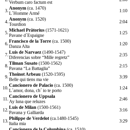
Verbum caro factum est
Anonym
(ca. 1470)
3.
1:10
L´Homme Armé
Anonym
(ca. 1520)
4.
2:04
Tourdion
Michael Prätorius
(1571-1621)
5.
1:25
Pavane d´Espaigne
Francisco de la Torre
(ca. 1500)
6.
1:20
Danza Alta
Luis de Narvaez
(1490-1547)
7.
2:35
Diferencias sobre “Mille regretz”
Tilman Susato
(1500-1562)
8.
2:15
Pavana “La Battaglia”
Thoinot Arbeau
(1520-1595)
9.
3:39
Belle qui tiens ma vie
Cancionero de Palacio
(ca. 1500)
10.
1:24
L´amor, dona, ch´ io te porto
Cancionero de Uppsala
11.
2:46
Ay luna que reluzes
Luis de Milan
(1500-1561)
12.
3:16
Pavana y Galliarda
Philippe de Verdelot
(ca.1480-1545)
13.
3:29
Italia mia
Cancionero de la Columbina
(ca. 1510)