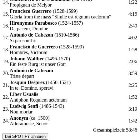
14.
1:22
Propignan de Melyor
Francisco Guerrero
(1528-1599)
15.
4:15
Gloria from the mass “Simile est regnum caelorum“
Hironymus Parabosco
(1524-1557)
16.
2:49
Da pacem, Domine
Antonio de Cabezon
(1510-1566)
17.
4:02
Si par souffrir
Francisco de Guerrero
(1528-1599)
18.
1:58
Hombres, Victoria!
Johann Walther
(1496-1570)
19.
2:06
Ein feste Burg ist unser Gott
Antonio de Cabezon
20.
3:59
Triste depart
Josquin Desprez
(1450-1521)
21.
2:25
In te, Domine, speravi
Liber Usualis
22.
1:52
Antiphon Requiem aeternam
Ludwig Senfl
(1486-1543)
23.
3:19
Non moriar
Anonym
(ca. 1500)
24.
1:42
Adoramoste, Senor
Gesamtspielzeit:
58:46
Bei SPOTIFY anhören