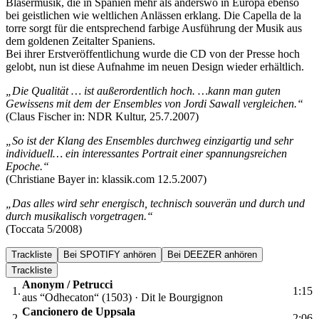
Bläsermusik, die in Spanien mehr als anderswo in Europa ebenso
bei geistlichen wie weltlichen Anlässen erklang. Die Capella de la
torre sorgt für die entsprechend farbige Ausführung der Musik aus
dem goldenen Zeitalter Spaniens.
Bei ihrer Erstveröffentlichung wurde die CD von der Presse hoch
gelobt, nun ist diese Aufnahme im neuen Design wieder erhältlich.
„Die Qualität … ist außerordentlich hoch. …kann man guten
Gewissens mit dem der Ensembles von Jordi Sawall vergleichen.“
(Claus Fischer in: NDR Kultur, 25.7.2007)
„So ist der Klang des Ensembles durchweg einzigartig und sehr
individuell… ein interessantes Portrait einer spannungsreichen
Epoche.“
(Christiane Bayer in: klassik.com 12.5.2007)
„Das alles wird sehr energisch, technisch souverän und durch und
durch musikalisch vorgetragen.“
(Toccata 5/2008)
Trackliste
Bei SPOTIFY anhören
Bei DEEZER anhören
Trackliste
Anonym / Petrucci
1.
1:15
aus “Odhecaton“ (1503) · Dit le Bourgignon
Cancionero de Uppsala
2.
2:06