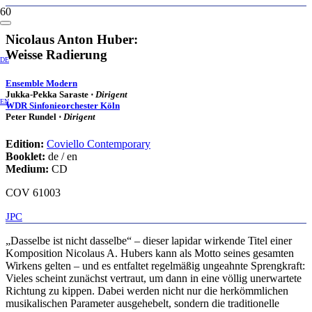
Nicolaus Anton Huber:
Weisse Radierung
DE
Ensemble Modern
Jukka-Pekka Saraste ⋅
Dirigent
EN
WDR Sinfonieorchester Köln
Peter Rundel ⋅
Dirigent
Edition:
Coviello Contemporary
Booklet:
de / en
Medium:
CD
COV 61003
JPC
„Dasselbe ist nicht dasselbe“ – dieser lapidar wirkende Titel einer
Komposition Nicolaus A. Hubers kann als Motto seines gesamten
Wirkens gelten – und es entfaltet regelmäßig ungeahnte Sprengkraft:
Vieles scheint zunächst vertraut, um dann in eine völlig unerwartete
Richtung zu kippen. Dabei werden nicht nur die herkömmlichen
musikalischen Parameter ausgehebelt, sondern die traditionelle