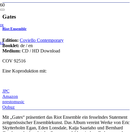
Gates
DE
Riot Ensemble
Edition:
Coviello Contemporary
EN
Booklet:
de / en
Medium:
CD / HD Download
COV 92516
Eine Koproduktion mit:
JPC
Amazon
prestomusic
Qobuz
Mit „Gates“ präsentiert das Riot Ensemble ein fesselndes Statement
zeitgenössischer Ensemblekunst. Das Album vereint Werke von Eric
Skytterholm Egan, Eden Lonsdale, Kaija Saariaho und Bernhard