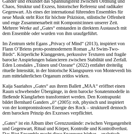
Gander und erkundet das Spannungsfeld zwischen Ordnung und
Chaos, Struktur und Exzess, historischer Referenz und radikaler
Gegenwart. Als eines der international führenden Ensembles für
neue Musik steht Riot für höchste Präzision, stilistische Offenheit
und enge Zusammenarbeit mit Komponist:innen unserer Zeit.
Mehrere Werke auf „Gates“ entstanden in direktem Austausch mit
dem Ensemble oder wurden von ihm uraufgeführt.
Im Zentrum steht Egans „Privacy of Mind“ (2013), inspiriert von
Flann O’Briens proto-postmodernem Roman „At Swim-Two-
Birds“. Körperliche Klanggesten, perkussive Texturen und fragile
barocke Anspielungen balancieren zwischen Stabilität und Zerfall.
Eden Lonsdales „Tränen und Ozeane“ (2022) entfaltet dreiteilig
rituelle Intensität, in der historische Klangspuren von Monteverdi bis
zum mittelalterlichen Organum zeitlos wirken.
Kaija Saariahos „Gates“ aus ihrem Ballett „MAA“ eröffnet einen
Raum schwebender Übergänge, in dem barocke Sonatenmodelle in
fließende Klangfarben transformiert werden. Den Kontrapunkt
bildet Bernhard Ganders „ö“ (2005): roh, physisch und inspiriert
von der kompromisslosen Energie des Rock – strukturell dennoch
dem barocken Prinzip des Exzesses verpflichtet.
„Gates“ ist ein Album über Grenzzustände: zwischen Vergangenheit
und Gegenwart, Ritual und Körper, Kontrolle und Kontrollverlust.
Das Riot Ensemble macht diese Spannung hörbar – analytisch