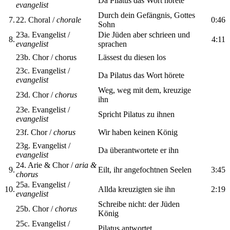
Da Pilatus das Wort hörete
evangelist
Durch dein Gefängnis, Gottes
7.
22. Choral /
chorale
0:46
Sohn
23a. Evangelist /
Die Jüden aber schrieen und
8.
4:11
evangelist
sprachen
23b. Chor / chorus
Lässest du diesen los
23c. Evangelist /
Da Pilatus das Wort hörete
evangelist
Weg, weg mit dem, kreuzige
23d. Chor /
chorus
ihn
23e. Evangelist /
Spricht Pilatus zu ihnen
evangelist
23f. Chor /
chorus
Wir haben keinen König
23g. Evangelist /
Da überantwortete er ihn
evangelist
24. Arie & Chor /
aria &
9.
Eilt, ihr angefochtnen Seelen
3:45
chorus
25a. Evangelist /
10.
Allda kreuzigten sie ihn
2:19
evangelist
Schreibe nicht: der Jüden
25b. Chor /
chorus
König
25c. Evangelist /
Pilatus antwortet