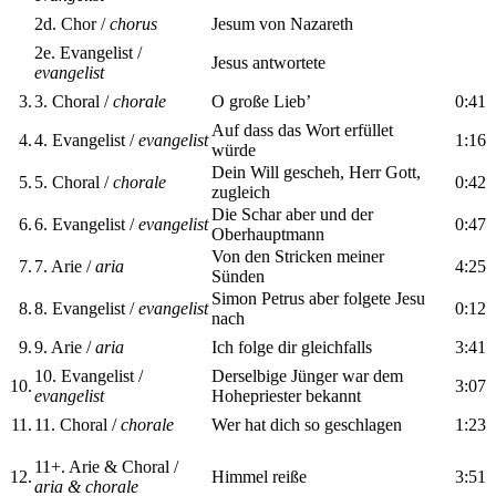
2d. Chor /
chorus
Jesum von Nazareth
2e. Evangelist /
Jesus antwortete
evangelist
3.
3. Choral /
chorale
O große Lieb’
0:41
Auf dass das Wort erfüllet
4.
4. Evangelist /
evangelist
1:16
würde
Dein Will gescheh, Herr Gott,
5.
5. Choral /
chorale
0:42
zugleich
Die Schar aber und der
6.
6. Evangelist /
evangelist
0:47
Oberhauptmann
Von den Stricken meiner
7.
7. Arie /
aria
4:25
Sünden
Simon Petrus aber folgete Jesu
8.
8. Evangelist /
evangelist
0:12
nach
9.
9. Arie /
aria
Ich folge dir gleichfalls
3:41
10. Evangelist /
Derselbige Jünger war dem
10.
3:07
evangelist
Hohepriester bekannt
11.
11. Choral /
chorale
Wer hat dich so geschlagen
1:23
11+. Arie & Choral /
12.
Himmel reiße
3:51
aria & chorale