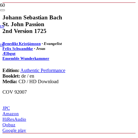
Johann Sebastian Bach
St. John Passion
EN
2nd Version 1725
Benedikt Kristjánsson
⋅
Evangelist
DE
Felix Schwandtke
⋅
Jesus
Ælbgut
Ensemble Wunderkammer
Edition:
Authentic Performance
Booklet:
de / en
Media:
CD / HD Download
COV 92007
JPC
Amazon
HiResAudio
Qobuz
Google play