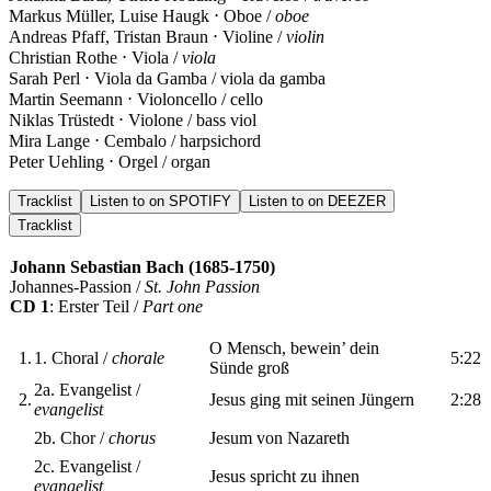
Markus Müller, Luise Haugk ⋅ Oboe /
oboe
Andreas Pfaff, Tristan Braun ⋅ Violine /
violin
Christian Rothe ⋅ Viola /
viola
Sarah Perl ⋅ Viola da Gamba / viola da gamba
Martin Seemann ⋅ Violoncello / cello
Niklas Trüstedt ⋅ Violone / bass viol
Mira Lange ⋅ Cembalo / harpsichord
Peter Uehling ⋅ Orgel / organ
Tracklist
Listen to on SPOTIFY
Listen to on DEEZER
Tracklist
Johann Sebastian Bach (1685-1750)
Johannes-Passion /
St. John Passion
CD 1
: Erster Teil /
Part one
O Mensch, bewein’ dein
1.
1. Choral /
chorale
5:22
Sünde groß
2a. Evangelist /
2.
Jesus ging mit seinen Jüngern
2:28
evangelist
2b. Chor /
chorus
Jesum von Nazareth
2c. Evangelist /
Jesus spricht zu ihnen
evangelist