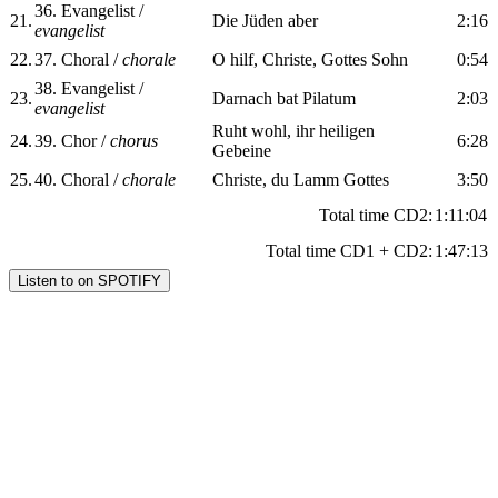
36. Evangelist /
21.
Die Jüden aber
2:16
evangelist
22.
37. Choral /
chorale
O hilf, Christe, Gottes Sohn
0:54
38. Evangelist /
23.
Darnach bat Pilatum
2:03
evangelist
Ruht wohl, ihr heiligen
24.
39. Chor /
chorus
6:28
Gebeine
25.
40. Choral /
chorale
Christe, du Lamm Gottes
3:50
Total time CD2:
1:11:04
Total time CD1 + CD2:
1:47:13
Listen to on SPOTIFY