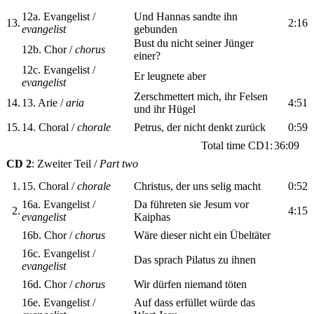
12a. Evangelist /
Und Hannas sandte ihn
13.
2:16
evangelist
gebunden
Bust du nicht seiner Jünger
12b. Chor /
chorus
einer?
12c. Evangelist /
Er leugnete aber
evangelist
Zerschmettert mich, ihr Felsen
14.
13. Arie /
aria
4:51
und ihr Hügel
15.
14. Choral /
chorale
Petrus, der nicht denkt zurück
0:59
Total time CD1:
36:09
CD 2
: Zweiter Teil /
Part two
1.
15. Choral /
chorale
Christus, der uns selig macht
0:52
16a. Evangelist /
Da führeten sie Jesum vor
2.
4:15
evangelist
Kaiphas
16b. Chor /
chorus
Wäre dieser nicht ein Übeltäter
16c. Evangelist /
Das sprach Pilatus zu ihnen
evangelist
16d. Chor /
chorus
Wir dürfen niemand töten
16e. Evangelist /
Auf dass erfüllet würde das