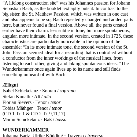
“A lifelong construction site” was his Johannes passion for Johann
Sebastian Bach, as the booklet text aptly puts it. In contrast to the
big sister, the St. Matthew Passion, which was written in one cast
and also appears to be so, Bach repeatedly changed and added parts
here, but never found a final version. Above all, the parts created
earlier have their charm: less subtle in tone, but more spontaneous,
angular, more intimate. In the second version, created in 1725, these
characteristics are particularly noticeable in the opinion of the
ensemble: “In its more intimate tone, the second version of the St.
John Passion seemed ideal for a recording that is controlled without
a conductor from the inner workings of the musical lines, from
listening to each other, giving and taking spontaneous ideas. ”The
Wunderkammer once again lives up to its name and still finds
something unheard of with Bach.
Ælbgut
Isabel Schicketanz ⋅ Sopran /
soprano
Stefan Kunath ⋅ Alt /
alto
Florian Sievers ⋅ Tenor /
tenor
Tobias Mäthger ⋅ Tenor /
tenor
(CD 1 Tr. 1 & CD 2 Tr. 9,11,17)
Martin Schicketanz ⋅ Baß /
basso
WUNDERKAMMER
Johanna Bartz, Ulrike Ködding ⋅ Traverso /
traverso