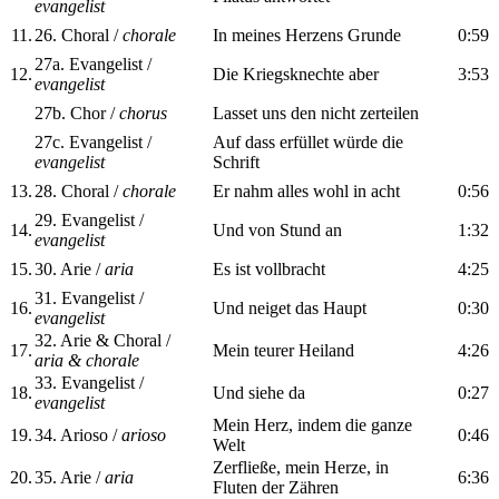
evangelist
11.
26. Choral /
chorale
In meines Herzens Grunde
0:59
27a. Evangelist /
12.
Die Kriegsknechte aber
3:53
evangelist
27b. Chor /
chorus
Lasset uns den nicht zerteilen
27c. Evangelist /
Auf dass erfüllet würde die
evangelist
Schrift
13.
28. Choral /
chorale
Er nahm alles wohl in acht
0:56
29. Evangelist /
14.
Und von Stund an
1:32
evangelist
15.
30. Arie /
aria
Es ist vollbracht
4:25
31. Evangelist /
16.
Und neiget das Haupt
0:30
evangelist
32. Arie & Choral /
17.
Mein teurer Heiland
4:26
aria & chorale
33. Evangelist /
18.
Und siehe da
0:27
evangelist
Mein Herz, indem die ganze
19.
34. Arioso /
arioso
0:46
Welt
Zerfließe, mein Herze, in
20.
35. Arie /
aria
6:36
Fluten der Zähren