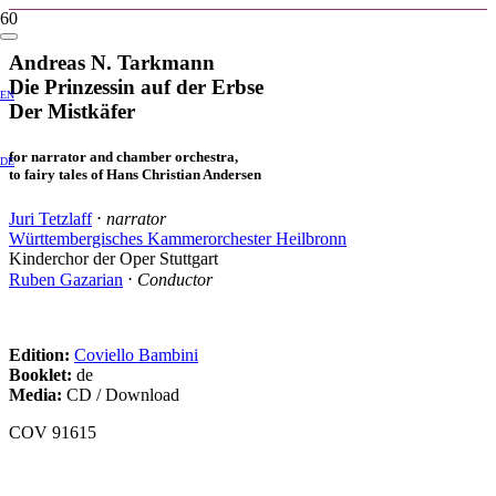
Andreas N. Tarkmann
Die Prinzessin auf der Erbse
EN
Der Mistkäfer
for narrator and chamber orchestra,
DE
to fairy tales of Hans Christian Andersen
Juri Tetzlaff
⋅
narrator
Württembergisches Kammerorchester Heilbronn
Kinderchor der Oper Stuttgart
Ruben Gazarian
⋅
Conductor
Edition:
Coviello Bambini
Booklet:
de
Media:
CD / Download
COV 91615