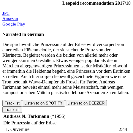
Leopold recommendation 2017/18
JPC
Amazon
Google Play
Narrated in German
Die sprichwörtliche Prinzessin auf der Erbse wird verkörpert von
einer edlen Flötenmelodie, der sie suchende Prinz von der
Klarinette. Begleitet werden die beiden von allerlei mehr oder
weniger skurrilen Gestalten. Etwas weniger populär als die in
Märchen allgegenwärtigen Prinzessinnen ist der Mistkäfer, obwohl
er immerhin die Heldentat begeht, eine Prinzessin vor dem Ertrinken
zu retten. Auch hier sorgen liebevoll gezeichnete Figuren wie eine
Trompete mit Wawa-Dämpfer als Frosch für Farbe. Andreas
Tarkmann beweist einmal mehr seine Meisterschaft, mit wenigen
kompositorischen Mitteln plastisch erlebbare Szenarien zu entfalten.
Tracklist
Listen to on SPOTIFY
Listen to on DEEZER
Tracklist
Andreas N. Tarkmann
(*1956)
Die Prinzessin auf der Erbse
1.
Ouvertüre
2:44