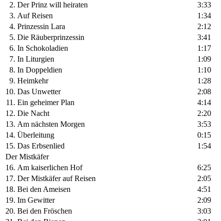
2.
Der Prinz will heiraten
3:33
3.
Auf Reisen
1:34
4.
Prinzessin Lara
2:12
5.
Die Räuberprinzessin
3:41
6.
In Schokoladien
1:17
7.
In Liturgien
1:09
8.
In Doppeldien
1:10
9.
Heimkehr
1:28
10.
Das Unwetter
2:08
11.
Ein geheimer Plan
4:14
12.
Die Nacht
2:20
13.
Am nächsten Morgen
3:53
14.
Überleitung
0:15
15.
Das Erbsenlied
1:54
Der Mistkäfer
16.
Am kaiserlichen Hof
6:25
17.
Der Mistkäfer auf Reisen
2:05
18.
Bei den Ameisen
4:51
19.
Im Gewitter
2:09
20.
Bei den Fröschen
3:03