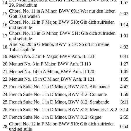
14.
1:57
29, Praeludium
Choral No. 11 in A Minor, BWV 691: Wer nur den lieben
15.
2:02
Gott lässt walten
Choral No. 12 in F Major, BWV 510: Gib dich zufrieden
16.
1:14
und sei stille
Choral No. 13 in G Minor, BWV 511: Gib dich zufrieden
17.
1:01
und sei stille
Arie No. 20 in G Minor, BWV 515a: So oft ich meine
18.
4:03
Tobackspfeife
19.
Marsch No. 32 in F Major, BWV Anh. III 131
0:41
20.
Menuet No. 3 in F Major, BWV Anh. II 113
1:27
21.
Menuet No. 14 in A Minor, BWV Anh. II 120
1:05
22.
Menuet No. 15 in C Minor, BWV Anh. II 121
1:05
23.
French Suite No. 1 in D Minor, BWV 812: Allemande
4:47
24.
French Suite No. 1 in D Minor, BWV 812: Courante
1:59
25.
French Suite No. 1 in D Minor, BWV 812: Sarabande
3:11
26.
French Suite No. 1 in D Minor, BWV 812: Menuets 1 & 2
3:14
27.
French Suite No. 1 in D Minor, BWV 812: Gigue
2:55
Choral No. 12 in F Major, BWV 510: Gib dich zufrieden
28.
0:54
und sei stille