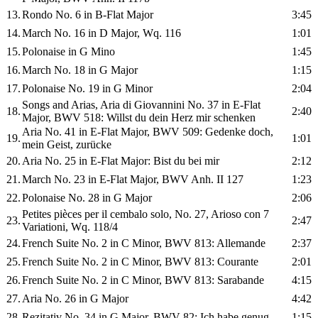
13.
Rondo No. 6 in B-Flat Major
3:45
14.
March No. 16 in D Major, Wq. 116
1:01
15.
Polonaise in G Mino
1:45
16.
March No. 18 in G Major
1:15
17.
Polonaise No. 19 in G Minor
2:04
Songs and Arias, Aria di Giovannini No. 37 in E-Flat
18.
2:40
Major, BWV 518: Willst du dein Herz mir schenken
Aria No. 41 in E-Flat Major, BWV 509: Gedenke doch,
19.
1:01
mein Geist, zurücke
20.
Aria No. 25 in E-Flat Major: Bist du bei mir
2:12
21.
March No. 23 in E-Flat Major, BWV Anh. II 127
1:23
22.
Polonaise No. 28 in G Major
2:06
Petites pièces per il cembalo solo, No. 27, Arioso con 7
23.
2:47
Variationi, Wq. 118/4
24.
French Suite No. 2 in C Minor, BWV 813: Allemande
2:37
25.
French Suite No. 2 in C Minor, BWV 813: Courante
2:01
26.
French Suite No. 2 in C Minor, BWV 813: Sarabande
4:15
27.
Aria No. 26 in G Major
4:42
28.
Rezitativ No. 34 in G Major, BWV 82: Ich habe genug
1:15