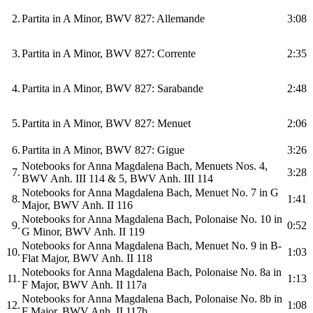
2.
Partita in A Minor, BWV 827: Allemande
3:08
3.
Partita in A Minor, BWV 827: Corrente
2:35
4.
Partita in A Minor, BWV 827: Sarabande
2:48
5.
Partita in A Minor, BWV 827: Menuet
2:06
6.
Partita in A Minor, BWV 827: Gigue
3:26
Notebooks for Anna Magdalena Bach, Menuets Nos. 4,
7.
3:28
BWV Anh. III 114 & 5, BWV Anh. III 114
Notebooks for Anna Magdalena Bach, Menuet No. 7 in G
8.
1:41
Major, BWV Anh. II 116
Notebooks for Anna Magdalena Bach, Polonaise No. 10 in
9.
0:52
G Minor, BWV Anh. II 119
Notebooks for Anna Magdalena Bach, Menuet No. 9 in B-
10.
1:03
Flat Major, BWV Anh. II 118
Notebooks for Anna Magdalena Bach, Polonaise No. 8a in
11.
1:13
F Major, BWV Anh. II 117a
Notebooks for Anna Magdalena Bach, Polonaise No. 8b in
12.
1:08
F Major, BWV Anh. II 117b