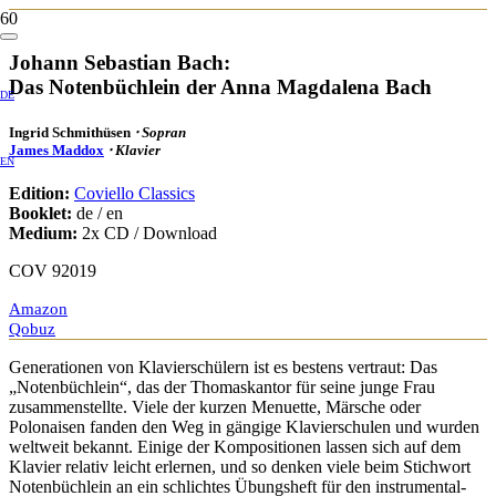
Johann Sebastian Bach:
Das Notenbüchlein der Anna Magdalena Bach
DE
Ingrid Schmithüsen
⋅ Sopran
James Maddox
⋅ Klavier
EN
Edition:
Coviello Classics
Booklet:
de / en
Medium:
2x CD / Download
COV 92019
Amazon
Qobuz
Generationen von Klavierschülern ist es bestens vertraut: Das
„Notenbüchlein“, das der Thomaskantor für seine junge Frau
zusammenstellte. Viele der kurzen Menuette, Märsche oder
Polonaisen fanden den Weg in gängige Klavierschulen und wurden
weltweit bekannt. Einige der Kompositionen lassen sich auf dem
Klavier relativ leicht erlernen, und so denken viele beim Stichwort
Notenbüchlein an ein schlichtes Übungsheft für den instrumental-