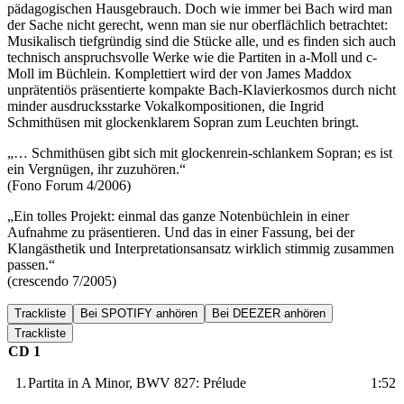
pädagogischen Hausgebrauch. Doch wie immer bei Bach wird man
der Sache nicht gerecht, wenn man sie nur oberflächlich betrachtet:
Musikalisch tiefgründig sind die Stücke alle, und es finden sich auch
technisch anspruchsvolle Werke wie die Partiten in a-Moll und c-
Moll im Büchlein. Komplettiert wird der von James Maddox
unprätentiös präsentierte kompakte Bach-Klavierkosmos durch nicht
minder ausdrucksstarke Vokalkompositionen, die Ingrid
Schmithüsen mit glockenklarem Sopran zum Leuchten bringt.
„… Schmithüsen gibt sich mit glockenrein-schlankem Sopran; es ist
ein Vergnügen, ihr zuzuhören.“
(Fono Forum 4/2006)
„Ein tolles Projekt: einmal das ganze Notenbüchlein in einer
Aufnahme zu präsentieren. Und das in einer Fassung, bei der
Klangästhetik und Interpretationsansatz wirklich stimmig zusammen
passen.“
(crescendo 7/2005)
Trackliste
Bei SPOTIFY anhören
Bei DEEZER anhören
Trackliste
CD 1
1.
Partita in A Minor, BWV 827: Prélude
1:52