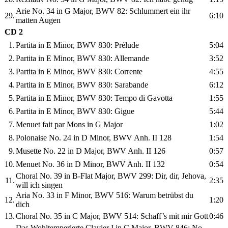
Arie No. 34 in G Major, BWV 82: Schlummert ein ihr
29.
6:10
matten Augen
CD 2
1.
Partita in E Minor, BWV 830: Prélude
5:04
2.
Partita in E Minor, BWV 830: Allemande
3:52
3.
Partita in E Minor, BWV 830: Corrente
4:55
4.
Partita in E Minor, BWV 830: Sarabande
6:12
5.
Partita in E Minor, BWV 830: Tempo di Gavotta
1:55
6.
Partita in E Minor, BWV 830: Gigue
5:44
7.
Menuet fait par Mons in G Major
1:02
8.
Polonaise No. 24 in D Minor, BWV Anh. II 128
1:54
9.
Musette No. 22 in D Major, BWV Anh. II 126
0:57
10.
Menuet No. 36 in D Minor, BWV Anh. II 132
0:54
Choral No. 39 in B-Flat Major, BWV 299: Dir, dir, Jehova,
11.
2:35
will ich singen
Aria No. 33 in F Minor, BWV 516: Warum betrübst du
12.
1:20
dich
13.
Choral No. 35 in C Major, BWV 514: Schaff’s mit mir Gott
0:46
Das Wohltemperierte Clavier I in C Major, BWV 846: No.