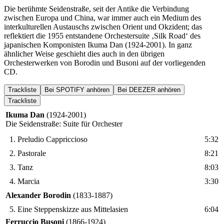
Die berühmte Seidenstraße, seit der Antike die Verbindung
zwischen Europa und China, war immer auch ein Medium des
interkulturellen Austauschs zwischen Orient und Okzident; das
reflektiert die 1955 entstandene Orchestersuite ‚Silk Road‘ des
japanischen Komponisten Ikuma Dan (1924-2001). In ganz
ähnlicher Weise geschieht dies auch in den übrigen
Orchesterwerken von Borodin und Busoni auf der vorliegenden
CD.
Trackliste
Bei SPOTIFY anhören
Bei DEEZER anhören
Trackliste
Ikuma Dan
(1924-2001)
Die Seidenstraße: Suite für Orchester
1.
Preludio Cappriccioso
5:32
2.
Pastorale
8:21
3.
Tanz
8:03
4.
Marcia
3:30
Alexander Borodin
(1833-1887)
5.
Eine Steppenskizze aus Mittelasien
6:04
Ferruccio Busoni
(1866-1924)