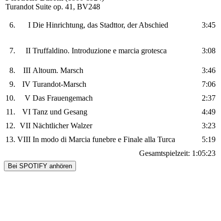
Turandot Suite op. 41, BV248
6.
I
Die Hinrichtung, das Stadttor, der Abschied
3:45
7.
II
Truffaldino. Introduzione e marcia grotesca
3:08
8.
III
Altoum. Marsch
3:46
9.
IV
Turandot-Marsch
7:06
10.
V
Das Frauengemach
2:37
11.
VI
Tanz und Gesang
4:49
12.
VII
Nächtlicher Walzer
3:23
13.
VIII
In modo di Marcia funebre e Finale alla Turca
5:19
Gesamtspielzeit:
1:05:23
Bei SPOTIFY anhören