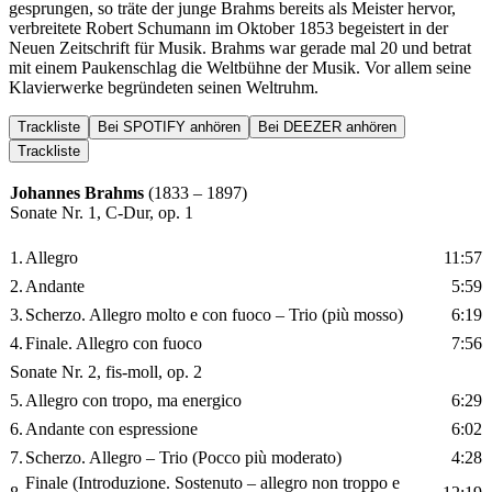
gesprungen, so träte der junge Brahms bereits als Meister hervor,
verbreitete Robert Schumann im Oktober 1853 begeistert in der
Neuen Zeitschrift für Musik. Brahms war gerade mal 20 und betrat
mit einem Paukenschlag die Weltbühne der Musik. Vor allem seine
Klavierwerke begründeten seinen Weltruhm.
Trackliste
Bei SPOTIFY anhören
Bei DEEZER anhören
Trackliste
Johannes Brahms
(1833 – 1897)
Sonate Nr. 1, C-Dur, op. 1
1.
Allegro
11:57
2.
Andante
5:59
3.
Scherzo. Allegro molto e con fuoco – Trio (più mosso)
6:19
4.
Finale. Allegro con fuoco
7:56
Sonate Nr. 2, fis-moll, op. 2
5.
Allegro con tropo, ma energico
6:29
6.
Andante con espressione
6:02
7.
Scherzo. Allegro – Trio (Pocco più moderato)
4:28
Finale (Introduzione. Sostenuto – allegro non troppo e