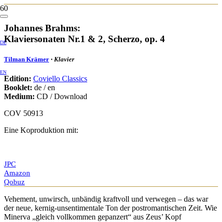
Johannes Brahms:
Klaviersonaten Nr.1 & 2, Scherzo, op. 4
DE
Tilman Krämer
⋅
Klavier
EN
Edition:
Coviello Classics
Booklet:
de / en
Medium:
CD / Download
COV 50913
Eine Koproduktion mit:
JPC
Amazon
Qobuz
Vehement, unwirsch, unbändig kraftvoll und verwegen – das war
der neue, kernig-unsentimentale Ton der postromantischen Zeit. Wie
Minerva „gleich vollkommen gepanzert“ aus Zeus’ Kopf