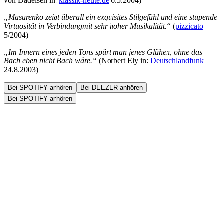
von Dadelsen in:
klassik-heute.de
6.5.2004)
„Masurenko zeigt überall ein exquisites Stilgefühl und eine stupende
Virtuosität in Verbindungmit sehr hoher Musikalität.“
(
pizzicato
5/2004)
„Im Innern eines jeden Tons spürt man jenes Glühen, ohne das
Bach eben nicht Bach wäre.“
(Norbert Ely in:
Deutschlandfunk
24.8.2003)
Bei SPOTIFY anhören
Bei DEEZER anhören
Bei SPOTIFY anhören