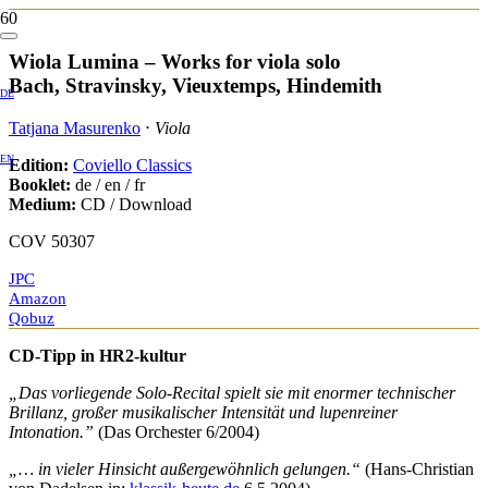
Wiola Lumina – Works for viola solo
Bach, Stravinsky, Vieuxtemps, Hindemith
DE
Tatjana Masurenko
⋅
Viola
EN
Edition:
Coviello Classics
Booklet:
de / en / fr
Medium:
CD / Download
COV 50307
JPC
Amazon
Qobuz
CD-Tipp in HR2-kultur
„Das vorliegende Solo-Recital spielt sie mit enormer technischer
Brillanz, großer musikalischer Intensität und lupenreiner
Intonation.”
(Das Orchester 6/2004)
„… in vieler Hinsicht außergewöhnlich gelungen.“
(Hans-Christian