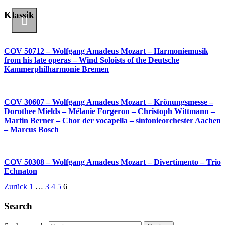
Klassik
COV 50712 – Wolfgang Amadeus Mozart – Harmoniemusik
from his late operas – Wind Soloists of the Deutsche
Kammerphilharmonie Bremen
COV 30607 – Wolfgang Amadeus Mozart – Krönungsmesse –
Dorothee Mields – Mélanie Forgeron – Christoph Wittmann –
Martin Berner – Chor der vocapella – sinfonieorchester Aachen
– Marcus Bosch
COV 50308 – Wolfgang Amadeus Mozart – Divertimento – Trio
Echnaton
Zurück
1
…
3
4
5
6
Search