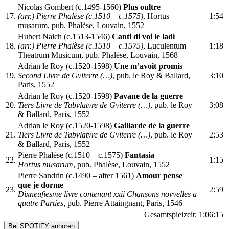
Nicolas Gombert (c.1495-1560)
Plus oultre
17.
(arr.) Pierre Phalèse (c.1510 – c.1575)
, Hortus
1:54
musarum, pub. Phalèse, Louvain, 1552
Hubert Naich (c.1513-1546)
Canti di voi le ladi
18.
(arr.) Pierre Phalèse (c.1510 – c.1575)
, Luculentum
1:18
Theatrum Musicum, pub. Phalèse, Louvain, 1568
Adrian le Roy (c.1520-1598)
Une m’avoit promis
19.
Second Livre de Gviterre (…)
, pub. le Roy & Ballard,
3:10
Paris, 1552
Adrian le Roy (c.1520-1598)
Pavane de la guerre
20.
Tiers Livre de Tabvlatvre de Gviterre (…)
, pub. le Roy
3:08
& Ballard, Paris, 1552
Adrian le Roy (c.1520-1598)
Gaillarde de la guerre
21.
Tiers Livre de Tabvlatvre de Gviterre (…)
, pub. le Roy
2:53
& Ballard, Paris, 1552
Pierre Phalèse (c.1510 – c.1575)
Fantasia
22.
1:15
Hortus musarum
, pub. Phalèse, Louvain, 1552
Pierre Sandrin (c.1490 – after 1561)
Amour pense
que je dorme
23.
2:59
Dixneufiesme livre contenant xxii Chansons novvelles a
quatre Parties
, pub. Pierre Attaingnant, Paris, 1546
Gesamtspielzeit:
1:06:15
Bei SPOTIFY anhören