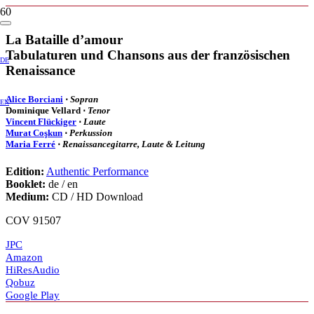
La Bataille d’amour
Tabulaturen und Chansons aus der französischen
DE
Renaissance
Alice Borciani
⋅
Sopran
EN
Dominique Vellard ⋅
Tenor
Vincent Flückiger
⋅
Laute
Murat Coşkun
⋅
Perkussion
Maria Ferré
⋅
Renaissancegitarre, Laute & Leitung
Edition:
Authentic Performance
Booklet:
de / en
Medium:
CD / HD Download
COV 91507
JPC
Amazon
HiResAudio
Qobuz
Google Play