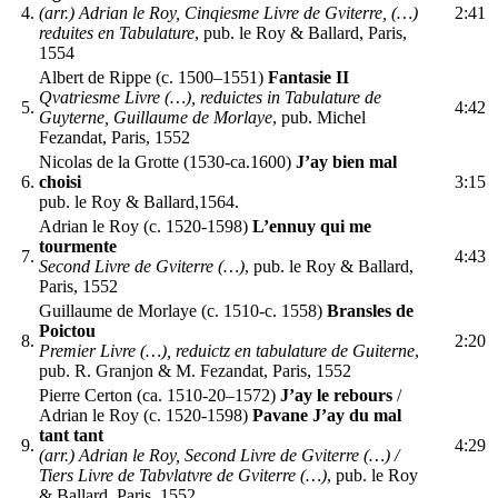
4.
(arr.) Adrian le Roy, Cinqiesme Livre de Gviterre, (…)
2:41
reduites en Tabulature
, pub. le Roy & Ballard, Paris,
1554
Albert de Rippe (c. 1500–1551)
Fantasie II
Qvatriesme Livre (…), reduictes in Tabulature de
5.
4:42
Guyterne, Guillaume de Morlaye
, pub. Michel
Fezandat, Paris, 1552
Nicolas de la Grotte (1530-ca.1600)
J’ay bien mal
6.
choisi
3:15
pub. le Roy & Ballard,1564.
Adrian le Roy (c. 1520-1598)
L’ennuy qui me
tourmente
7.
4:43
Second Livre de Gviterre (…)
, pub. le Roy & Ballard,
Paris, 1552
Guillaume de Morlaye (c. 1510-c. 1558)
Bransles de
Poictou
8.
2:20
Premier Livre (…), reduictz en tabulature de Guiterne
,
pub. R. Granjon & M. Fezandat, Paris, 1552
Pierre Certon (ca. 1510-20–1572)
J’ay le rebours
/
Adrian le Roy (c. 1520-1598)
Pavane J’ay du mal
tant tant
9.
4:29
(arr.) Adrian le Roy, Second Livre de Gviterre (…) /
Tiers Livre de Tabvlatvre de Gviterre (…)
, pub. le Roy
& Ballard, Paris, 1552