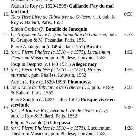
Adrian le Roy (c. 1520-1598)
Gaillarde J’ay du mal
tant tant
10.
0:58
Tiers Tiers Livre de Tabvlatvre de Gviterre (…)
, pub. le
Roy & Ballard, Paris, 1552
Simon Gorlier (?)
Bataille de Janequin
11.
Le Troysieme Livre (…) en tabulature de Guiterne
, pub.
7:53
R. Granjon & M. Fezandat, Paris, 1551
Pierre Attaingnant (c.1494 – late 1552)
Burato
12.
(arr.) Pierre Phalèse (c.1510 – c.1575), Luculentum
1:02
Theatrum Musicum
, pub. Phalèse, Louvain, 1568
Josquin Desprez (c.1440-1521)
Allegez moy
13.
(arr.) Pierre Phalèse (c.1510 – c.1575), Hortus
1:55
musarum
, pub. Phalèse, Louvain, 1552
Adrian le Roy (c.1520-1598)
Pimontoyse
14.
Tiers Livre de Tabvlatvre de Gviterre (…)
, pub. le Roy
2:22
& Ballard, Paris, 1552
Pierre Sandrin (c.1490 – after 1561)
Puisque vivre en
servitude
15.
3:09
(arr.) Adrian le Roy, Second Livre de Gviterre (…)
,
pub. le Roy & Ballard, Paris, 1552
Filippo Azzaiolo (?)
Chi passa
16.
(arr.) Pierre Phalèse (c.1510 – c.1575)
, Luculentum
1:28
Theatrum Musicum, pub. Phalèse, Louvain, 1568