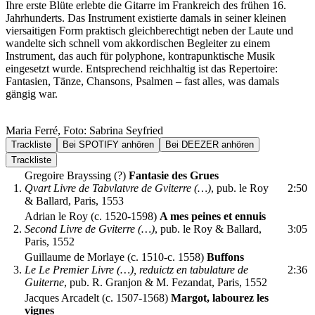
Ihre erste Blüte erlebte die Gitarre im Frankreich des frühen 16.
Jahrhunderts. Das Instrument existierte damals in seiner kleinen
viersaitigen Form praktisch gleichberechtigt neben der Laute und
wandelte sich schnell vom akkordischen Begleiter zu einem
Instrument, das auch für polyphone, kontrapunktische Musik
eingesetzt wurde. Entsprechend reichhaltig ist das Repertoire:
Fantasien, Tänze, Chansons, Psalmen – fast alles, was damals
gängig war.
Maria Ferré, Foto: Sabrina Seyfried
Trackliste
Bei SPOTIFY anhören
Bei DEEZER anhören
Trackliste
Gregoire Brayssing (?)
Fantasie des Grues
1.
Qvart Livre de Tabvlatvre de Gviterre (…)
, pub. le Roy
2:50
& Ballard, Paris, 1553
Adrian le Roy (c. 1520-1598)
A mes peines et ennuis
2.
Second Livre de Gviterre (…)
, pub. le Roy & Ballard,
3:05
Paris, 1552
Guillaume de Morlaye (c. 1510-c. 1558)
Buffons
3.
Le Le Premier Livre (…), reduictz en tabulature de
2:36
Guiterne
, pub. R. Granjon & M. Fezandat, Paris, 1552
Jacques Arcadelt (c. 1507-1568)
Margot, labourez les
vignes