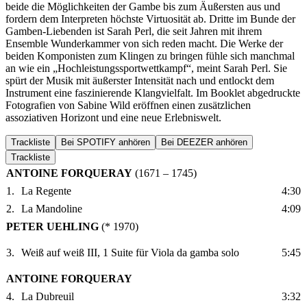
beide die Möglichkeiten der Gambe bis zum Äußersten aus und
fordern dem Interpreten höchste Virtuosität ab. Dritte im Bunde der
Gamben-Liebenden ist Sarah Perl, die seit Jahren mit ihrem
Ensemble Wunderkammer von sich reden macht. Die Werke der
beiden Komponisten zum Klingen zu bringen fühle sich manchmal
an wie ein „Hochleistungssportwettkampf“, meint Sarah Perl. Sie
spürt der Musik mit äußerster Intensität nach und entlockt dem
Instrument eine faszinierende Klangvielfalt. Im Booklet abgedruckte
Fotografien von Sabine Wild eröffnen einen zusätzlichen
assoziativen Horizont und eine neue Erlebniswelt.
Trackliste
Bei SPOTIFY anhören
Bei DEEZER anhören
Trackliste
ANTOINE FORQUERAY
(1671 – 1745)
1.
La Regente
4:30
2.
La Mandoline
4:09
PETER UEHLING
(* 1970)
3.
Weiß auf weiß III, 1 Suite für Viola da gamba solo
5:45
ANTOINE FORQUERAY
4.
La Dubreuil
3:32