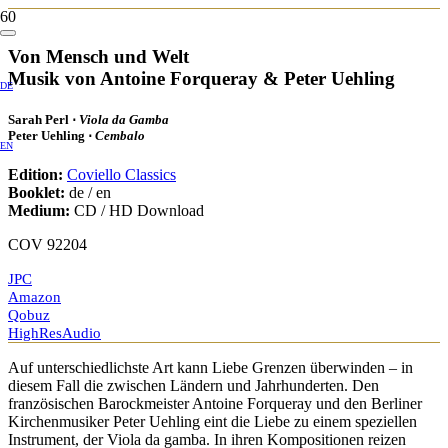
Von Mensch und Welt
Musik von Antoine Forqueray & Peter Uehling
DE
Sarah Perl ⋅
Viola da Gamba
Peter Uehling ⋅
Cembalo
EN
Edition:
Coviello Classics
Booklet:
de / en
Medium:
CD / HD Download
COV 92204
JPC
Amazon
Qobuz
HighResAudio
Auf unterschiedlichste Art kann Liebe Grenzen überwinden – in
diesem Fall die zwischen Ländern und Jahrhunderten. Den
französischen Barockmeister Antoine Forqueray und den Berliner
Kirchenmusiker Peter Uehling eint die Liebe zu einem speziellen
Instrument, der Viola da gamba. In ihren Kompositionen reizen